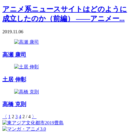
アニメ系ニュースサイトはどのように
成立したのか（前編） ――アニメー...
2019.11.06
高瀬 康司
土居 伸彰
高橋 克則
〈
1
2
3
4
2
/
4
〉