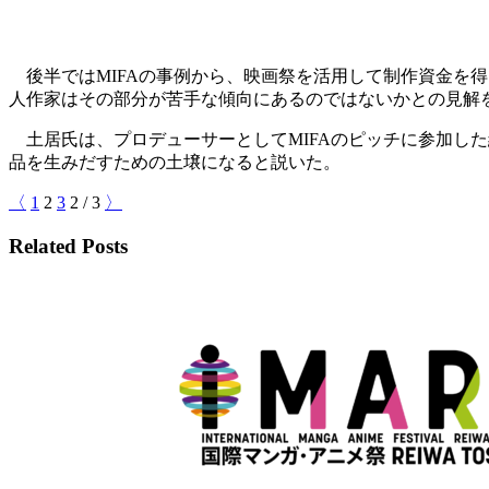
後半ではMIFAの事例から、映画祭を活用して制作資金を
人作家はその部分が苦手な傾向にあるのではないかとの見解
土居氏は、プロデューサーとしてMIFAのピッチに参加し
品を生みだすための土壌になると説いた。
〈
1
2
3
2
/
3
〉
Related Posts