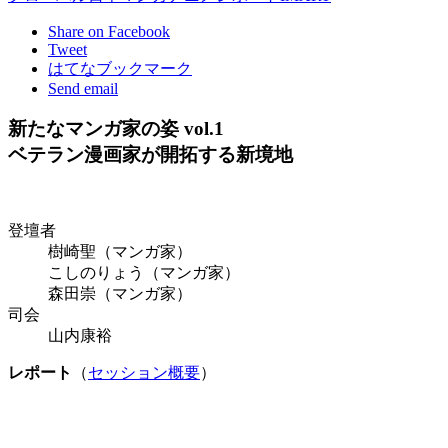
Share on Facebook
Tweet
はてなブックマーク
Send email
新たなマンガ家の姿 vol.1
ベテラン漫画家が開拓する新境地
登壇者
樹崎聖（マンガ家）
こしのりょう（マンガ家）
森田崇（マンガ家）
司会
山内康裕
レポート
（
セッション概要
）