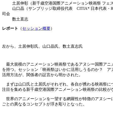
土居伸彰（新千歳空港国際アニメーション映画祭 フェ
山口晶（サンブリッジ取締役代表 CITIA* 日本代表・R
司会
数土直志
レポート
（
セッション概要
）
左から、土居伸彰氏、山口晶氏、数土直志氏
最大規模のアニメーション映画祭であるアヌシー国際アニメ
を持つ。セッション「映画祭はいかに活用しうるのか？ ア
活用方法が、関係者の証言から明かされた。
まずは山口氏と土居氏がそれぞれ、各自が携わる映画祭につ
注目を集める新千歳空港国際アニメーション映画祭の比較が
世界のアニメーションを一望する網羅性が特徴のアヌシーに
ごとの異なるコンセプトが浮き彫りとなった。