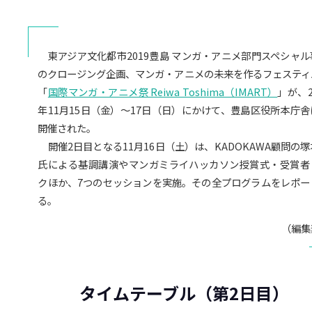
Share
Tweet
は
Send
on
て
email
東アジア文化都市2019豊島 マンガ・アニメ部門スペシャル
Facebook
な
のクロージング企画、マンガ・アニメの未来を作るフェスティ
「
国際マンガ・アニメ祭 Reiwa Toshima（IMART）
」が、2
ブ
年11月15日（金）〜17日（日）にかけて、豊島区役所本庁舎
開催された。
ッ
開催2日目となる11月16日（土）は、KADOKAWA顧問の
ク
氏による基調講演やマンガミライハッカソン授賞式・受賞者
クほか、7つのセッションを実施。その全プログラムをレポー
マ
る。
ー
（編集
ク
タイムテーブル（第2日目）