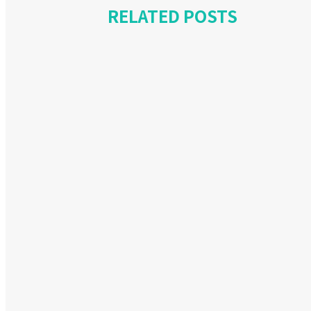
RELATED POSTS
Report
IMART（第3日目・後編）
IMART2019年11月17日（日） 全