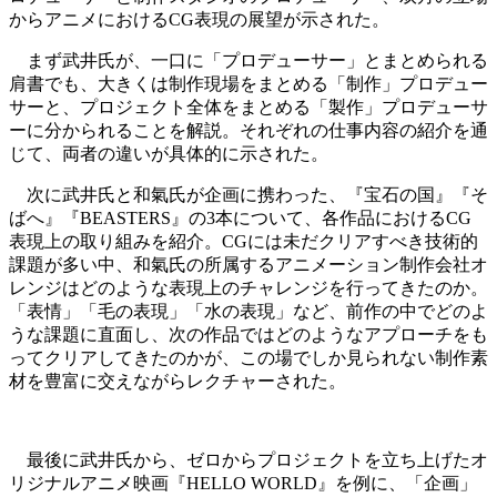
からアニメにおけるCG表現の展望が示された。
まず武井氏が、一口に「プロデューサー」とまとめられる
肩書でも、大きくは制作現場をまとめる「制作」プロデュー
サーと、プロジェクト全体をまとめる「製作」プロデューサ
ーに分かられることを解説。それぞれの仕事内容の紹介を通
じて、両者の違いが具体的に示された。
次に武井氏と和氣氏が企画に携わった、『宝石の国』『そ
ばへ』『BEASTERS』の3本について、各作品におけるCG
表現上の取り組みを紹介。CGには未だクリアすべき技術的
課題が多い中、和氣氏の所属するアニメーション制作会社オ
レンジはどのような表現上のチャレンジを行ってきたのか。
「表情」「毛の表現」「水の表現」など、前作の中でどのよ
うな課題に直面し、次の作品ではどのようなアプローチをも
ってクリアしてきたのかが、この場でしか見られない制作素
材を豊富に交えながらレクチャーされた。
最後に武井氏から、ゼロからプロジェクトを立ち上げたオ
リジナルアニメ映画『HELLO WORLD』を例に、「企画」