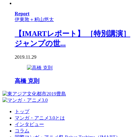
Report
伊東敦＋籾山悠太
【IMARTレポート】 ［特別講演］
ジャンプの世...
2019.11.29
高橋 克則
トップ
マンガ・アニメ3.0とは
インタビュー
コラム