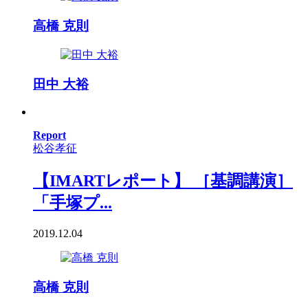
高橋 克則
田中 大裕
Report
松谷孝征
【IMARTレポート】 ［基調講演］
「手塚プ...
2019.12.04
高橋 克則