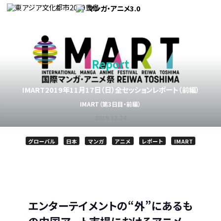
Report
IMART2019年11月17日（日）
全セッションレポート（前編）
IMART（第3日目・前編）
2019.12.24
グローバル
日本
マンガ
アニメ
レポート
IMART
S
T
は
S
h
w
て
e
a
e
な
n
エンターテイメントの“外”にあるも
r
e
ブ
d