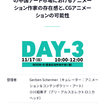
の
中国アート市場におけるアニメー
e
t
ッ
e
ション作家の存在感と、CGアニメー
o
ク
m
ションの可能性
n
マ
a
F
ー
i
a
ク
l
c
e
b
o
o
k
登壇者
Gerben Schermer（キュレーター：アニメー
ション＆コンテンポラリー・アート）
小川絵美子（プリ・アルスエレクトロニカ
ヘッド）