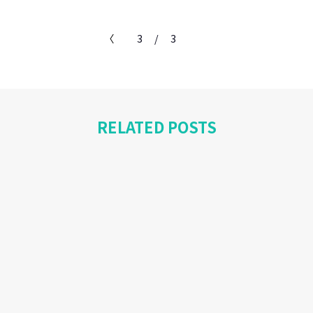
〈
3
/
3
〉
RELATED POSTS
Report
IMART（第3日目・後編）
IMART2019年11月17日（日） 全セッシ...