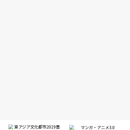
2019.12.04
Report
伊東敦＋籾山悠太
【IMARTレポート】 ［特別講演］ジャンプの世...
2019.11.29