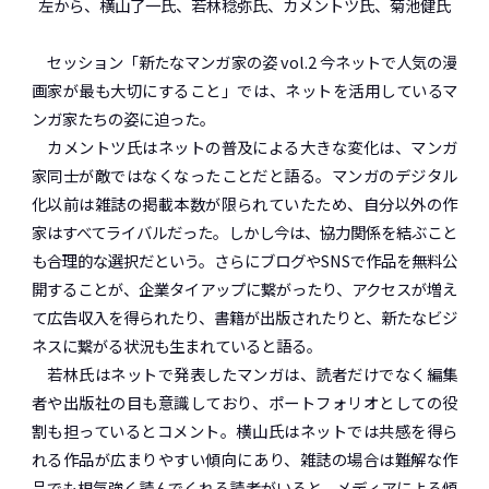
左から、横山了一氏、若林稔弥氏、カメントツ氏、菊池健氏
セッション「新たなマンガ家の姿 vol.2 今ネットで人気の漫
画家が最も大切にすること」では、ネットを活用しているマ
ンガ家たちの姿に迫った。
カメントツ氏はネットの普及による大きな変化は、マンガ
家同士が敵ではなくなったことだと語る。マンガのデジタル
化以前は雑誌の掲載本数が限られていたため、自分以外の作
家はすべてライバルだった。しかし今は、協力関係を結ぶこと
も合理的な選択だという。さらにブログやSNSで作品を無料公
開することが、企業タイアップに繋がったり、アクセスが増え
て広告収入を得られたり、書籍が出版されたりと、新たなビジ
ネスに繋がる状況も生まれていると語る。
若林氏はネットで発表したマンガは、読者だけでなく編集
者や出版社の目も意識しており、ポートフォリオとしての役
割も担っているとコメント。横山氏はネットでは共感を得ら
れる作品が広まりやすい傾向にあり、雑誌の場合は難解な作
品でも根気強く読んでくれる読者がいると、メディアによる傾