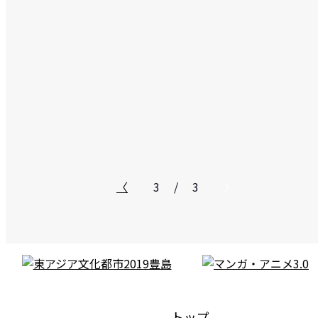
Interview
「東アジア文化都市2019豊島」マンガ・アニメ部門事業ディレクター対談 土居伸彰×山内康裕
イントロダクション：「マン
ガ・アニメ3.0」が目指す未来
2019.05.24
〈
3
/
3
〉
トップ