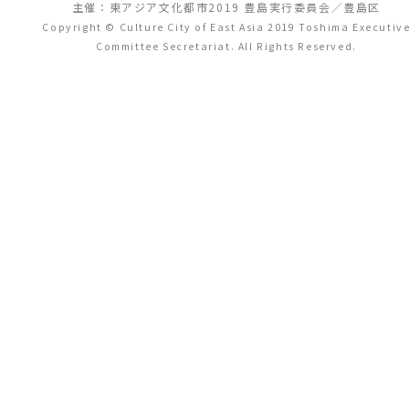
主催：東アジア文化都市2019 豊島実行委員会／豊島区
Copyright © Culture City of East Asia 2019 Toshima Executiv
Committee Secretariat. All Rights Reserved.