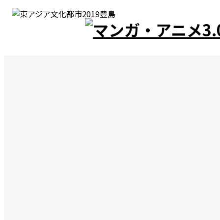
Interview
氷川竜介インタビュー
アニメはどう語られてきたのか
（後編） ――氷川竜介が語る、人は
なぜ感...