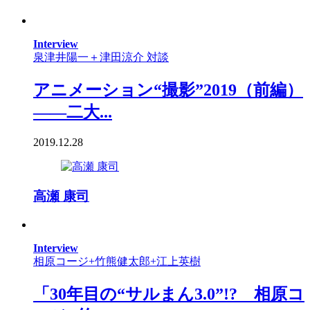
Interview
泉津井陽一＋津田涼介 対談
アニメーション“撮影”2019（前編）
――二大...
2019.12.28
高瀬 康司
Interview
相原コージ+竹熊健太郎+江上英樹
「30年目の“サルまん3.0”!? 相原コ