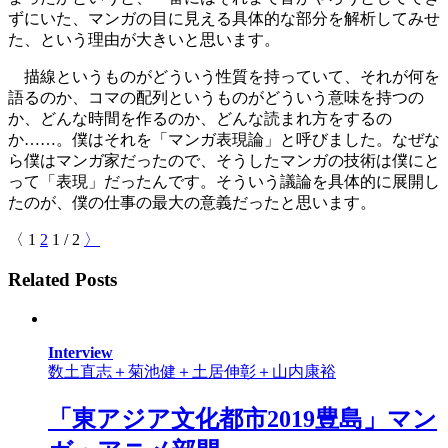
ずにいた、マンガの目に見える具体的な部分を解析してみせ
た、という理由が大きいと思います。
描線というものがどういう性質を持っていて、それが何を
語るのか、コマの配列というものがどういう意味を持つの
か、どんな時間を作るのか、どんな読まれ方をするの
か……。僕はそれを「マンガ表現論」と呼びました。なぜな
ら僕はマンガ家だったので、そうしたマンガの技術は僕にと
って「表現」だったんです。そういう議論を具体的に展開し
たのが、僕の仕事の最大の意義だったと思います。
〈
1
2
1
/
2
〉
Related Posts
Interview
数土直志＋菊池健＋土居伸彰＋山内康裕
「東アジア文化都市2019豊島」マン