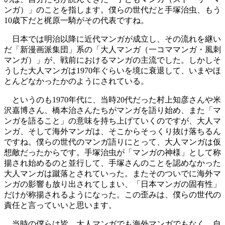
ンガ）」のことを指します。僕らの世代だと手塚治虫、もう
10歳下だと梶原一騎がその代表ですね。
日本では明治以降に近代マンガが成立し、その流れを継い
だ「新漫画派集団」系の「大人マンガ（一コママンガ・風刺
マンガ）」が、戦前におけるマンガの主流でした。しかしそ
うした大人マンガは1970年ぐらいを境に衰退して、いまやほ
とんどなかったかのようにされている。
というのも1970年代に、当時20代だった村上知彦さんや米
沢嘉博さん、橋本治さんたちがマンガを語り始め、また「マ
ンガを語ること」の意味を持ち上げていくのですが、大人マ
ンガ、そして海外マンガは、そこからそっくり抜け落ちるん
ですね。僕らの世代のマンガ語りにとって、大人マンガは仮
想敵だったからです。手塚治虫が「マンガの神様」として称
揚され始めるのと並行して、手塚さんのことを認めなかった
大人マンガは蹴落とされていった。またそのついでに海外マ
ンガの影響も放り出されてしまい、「日本マンガの固有性」
だけが称揚されるようになった。この歪みは、僕らの世代の
責任と言っていいと思います。
当時の僕らは皆、大人マンガでも海外マンガでもなく、自