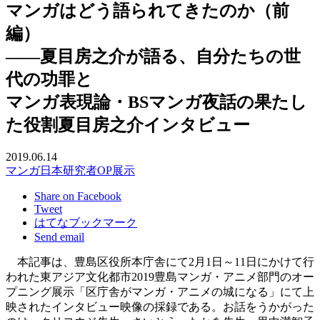
マンガはどう語られてきたのか（前
編）
――夏目房之介が語る、自分たちの世
代の功罪と
マンガ表現論・BSマンガ夜話の果たし
た役割
夏目房之介インタビュー
2019.06.14
マンガ
日本
研究者
OP展示
Share on Facebook
Tweet
はてなブックマーク
Send email
本記事は、豊島区役所本庁舎にて2月1日～11日にかけて行
われた東アジア文化都市2019豊島マンガ・アニメ部門のオー
プニング展示「区庁舎がマンガ・アニメの城になる」にて上
映されたインタビュー映像の採録である。お話をうかがった