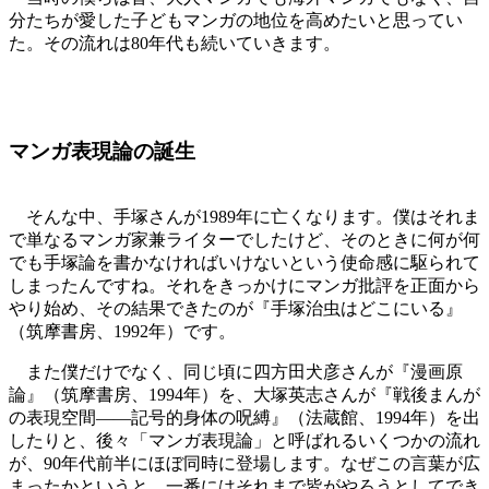
分たちが愛した子どもマンガの地位を高めたいと思ってい
た。その流れは80年代も続いていきます。
マンガ表現論の誕生
そんな中、手塚さんが1989年に亡くなります。僕はそれま
で単なるマンガ家兼ライターでしたけど、そのときに何が何
でも手塚論を書かなければいけないという使命感に駆られて
しまったんですね。それをきっかけにマンガ批評を正面から
やり始め、その結果できたのが『手塚治虫はどこにいる』
（筑摩書房、1992年）です。
また僕だけでなく、同じ頃に四方田犬彦さんが『漫画原
論』（筑摩書房、1994年）を、大塚英志さんが『戦後まんが
の表現空間――記号的身体の呪縛』（法蔵館、1994年）を出
したりと、後々「マンガ表現論」と呼ばれるいくつかの流れ
が、90年代前半にほぼ同時に登場します。なぜこの言葉が広
まったかというと、一番にはそれまで皆がやろうとしてでき