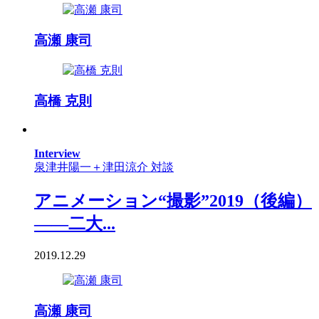
高瀬 康司
高橋 克則
Interview
泉津井陽一＋津田涼介 対談
アニメーション“撮影”2019（後編）
――二大...
2019.12.29
高瀬 康司