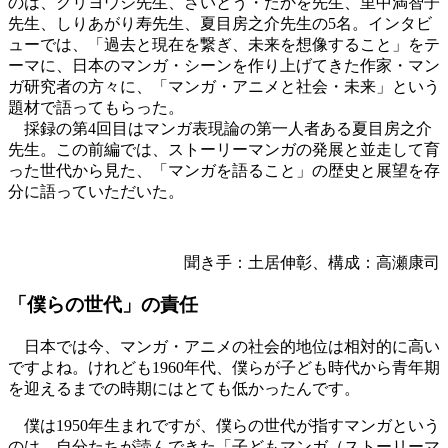
のは、クリヨウジ先生、さいとう・たかを先生、里中満智子
先生、しりあがり寿先生、夏目房之介先生の5名。インタビ
ューでは、「過去と現在を繋ぎ、未来を想像すること」をテ
ーマに、日本のマンガ・シーンを作り上げてきた作家・マン
ガ研究者の方々に、「マンガ・アニメと社会・未来」という
題材で語ってもらった。
採録の第4回目はマンガ表現論の第一人者ある夏目房之介
先生。この前編では、ストーリーマンガの発展と並走して育
った世代から見た、「マンガを語ること」の歴史と展望を存
分に語っていただいた。
聞き手：土居伸彰、構成：高瀬康司
「僕らの世代」の責任
日本では今、マンガ・アニメの社会的地位は相対的に高い
ですよね。けれども1960年代、僕らが子ども時代から青年期
を迎えるまでの時期にはとても低かったんです。
僕は1950年生まれですが、僕らの世代が指すマンガという
のは、自分たちが読んできた「子どもマンガ（ストーリーマ