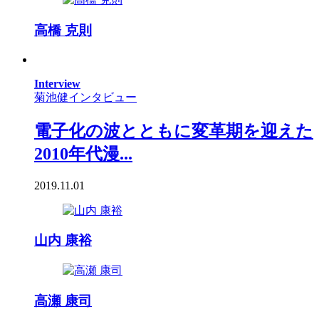
高橋 克則
Interview
菊池健インタビュー
電子化の波とともに変革期を迎えた
2010年代漫...
2019.11.01
山内 康裕
高瀬 康司