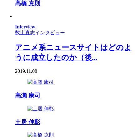
高橋 克則
Interview
数土直志インタビュー
アニメ系ニュースサイトはどのよ
うに成立したのか（後...
2019.11.08
高瀬 康司
土居 伸彰