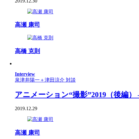
2019.12.30
高瀬 康司
高橋 克則
Interview
泉津井陽一＋津田涼介 対談
アニメーション“撮影”2019（後編） ―
2019.12.29
高瀬 康司