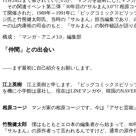
11月24日まで催されていたのが、“マンガを題材にしたマン
その関連イベント第二弾「30年目の“サルまん3.0”!? 相原
て開催された。1989年～1991年に「ビッグコミックス
ジ氏と竹熊健太郎氏、当時の『サルまん』担当編集であり、のち
ーの山内康裕の司会のもと、『サルまん』の制作秘話が語り
構成：「マンガ・アニメ3.0」編集部
「仲間」との出会い
――まず最初に自己紹介をお願いします。
江上英樹
江上英樹と申します。『ビッグコミックスピリッツ
を機に小学館は退社し、現在はLINEマンガや、韓国のNAV
相原コージ
マンガ家の相原コージです。今は『アサヒ芸能』
竹熊健太郎
僕はもともとエロ本の編集者から始まって、80
『サルまん』の原作者って言われるんですけど、通常の原作