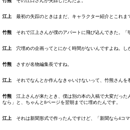
竹熊
その江口さんが失踪したんだよ。
江上
最初の失踪のときはまだ、キャラクター紹介とこれまで
竹熊
それで江上さんが僕のアパートに飛び込んできた。「明
江上
穴埋めの企画ってとにかく時間がないんですよね。しか
竹熊
さすが名物編集長ですね。
江上
それでなんとか作んなきゃいけないって、竹熊さんを
竹熊
江上さんが来たとき、僕は別の本の入稿で大変だったん
なら」と、ちゃんと8ページを翌朝までに埋めたんです。
江上
それは新聞形式で作ったんですけど、「新聞なら4コマ