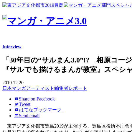
Interview
「30年目の“サルまん3.0”!? 相原コ
『サルでも描けるまんが教室』スペシ
2019.12.20
日本
マンガ
アーティスト
編集者
レポート
Share on Facebook
Tweet
はてなブックマーク
Send email
東アジア文化都市豊島2019が主催する、豊島区役所本庁舎4