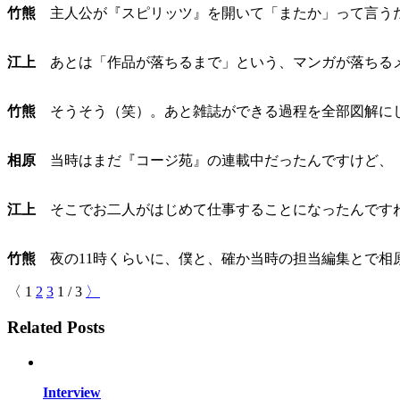
竹熊
主人公が『スピリッツ』を開いて「またか」って言うだ
江上
あとは「作品が落ちるまで」という、マンガが落ちる
竹熊
そうそう（笑）。あと雑誌ができる過程を全部図解に
相原
当時はまだ『コージ苑』の連載中だったんですけど、「
江上
そこでお二人がはじめて仕事することになったんです
竹熊
夜の11時くらいに、僕と、確か当時の担当編集とで相
〈
1
2
3
1
/
3
〉
Related Posts
Interview