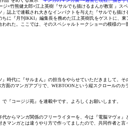
ガ作品”をめぐる展示「
マンガのマンガ展 〜過去と現在、描き手
コージ×竹熊健太郎×江上英樹『サルでも描けるまんが教室 』スペ
ピリッツ」誌上で連載され大きなインパクトを与えた『サルでも描
に『月刊IKKI』編集長を務めた江上英樹氏をゲストに、東ア
合われた。ここでは、そのスペシャルトークショーの模様の一
』時代に『サルまん』の担当をやらせていただきまして。その後
ER方面のマンガアプリで、WEBTOONという縦スクロールの
で『コージジ苑』を連載中です。よろしくお願いします。
年代からマンガ関係のフリーライターを、今は『電脳マヴォ』と
付きマンガとは違うやり方で作ってましたので、共同作者と言