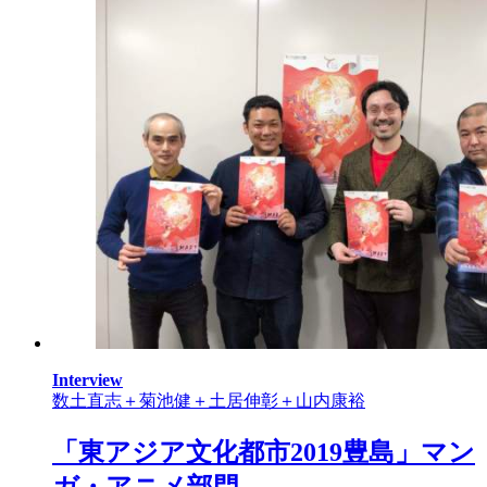
Interview
数土直志＋菊池健＋土居伸彰＋山内康裕
「東アジア文化都市2019豊島」マン