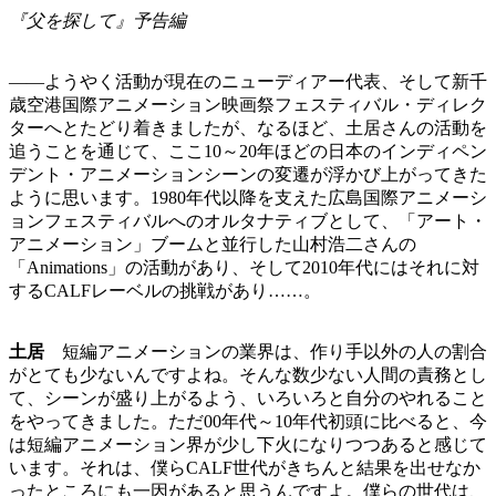
『父を探して』予告編
――ようやく活動が現在のニューディアー代表、そして新千
歳空港国際アニメーション映画祭フェスティバル・ディレク
ターへとたどり着きましたが、なるほど、土居さんの活動を
追うことを通じて、ここ10～20年ほどの日本のインディペン
デント・アニメーションシーンの変遷が浮かび上がってきた
ように思います。1980年代以降を支えた広島国際アニメーシ
ョンフェスティバルへのオルタナティブとして、「アート・
アニメーション」ブームと並行した山村浩二さんの
「Animations」の活動があり、そして2010年代にはそれに対
するCALFレーベルの挑戦があり……。
土居
短編アニメーションの業界は、作り手以外の人の割合
がとても少ないんですよね。そんな数少ない人間の責務とし
て、シーンが盛り上がるよう、いろいろと自分のやれること
をやってきました。ただ00年代～10年代初頭に比べると、今
は短編アニメーション界が少し下火になりつつあると感じて
います。それは、僕らCALF世代がきちんと結果を出せなか
ったところにも一因があると思うんですよ。僕らの世代は、