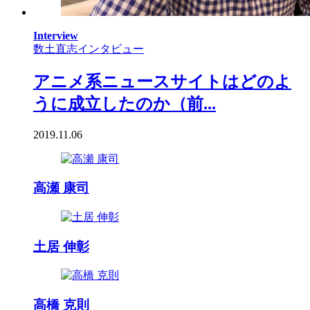
Interview
数土直志インタビュー
アニメ系ニュースサイトはどのよ
うに成立したのか（前...
2019.11.06
高瀬 康司
土居 伸彰
高橋 克則