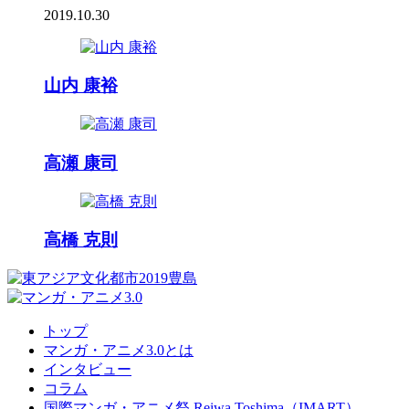
2019.10.30
山内 康裕
高瀬 康司
高橋 克則
トップ
マンガ・アニメ3.0とは
インタビュー
コラム
国際マンガ・アニメ祭 Reiwa Toshima（IMART）