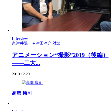
Interview
泉津井陽一＋津田涼介 対談
アニメーション“撮影”2019（後編）
――二大...
2019.12.29
高瀬 康司