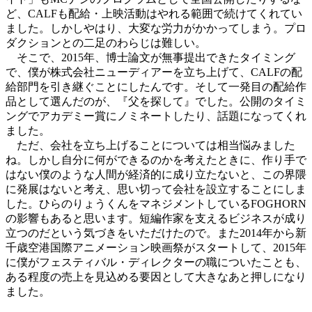
ど、CALFも配給・上映活動はやれる範囲で続けてくれてい
ました。しかしやはり、大変な労力がかかってしまう。プロ
ダクションとの二足のわらじは難しい。
そこで、2015年、博士論文が無事提出できたタイミング
で、僕が株式会社ニューディアーを立ち上げて、CALFの配
給部門を引き継ぐことにしたんです。そして一発目の配給作
品として選んだのが、『父を探して』でした。公開のタイミ
ングでアカデミー賞にノミネートしたり、話題になってくれ
ました。
ただ、会社を立ち上げることについては相当悩みました
ね。しかし自分に何ができるのかを考えたときに、作り手で
はない僕のような人間が経済的に成り立たないと、この界隈
に発展はないと考え、思い切って会社を設立することにしま
した。ひらのりょうくんをマネジメントしているFOGHORN
の影響もあると思います。短編作家を支えるビジネスが成り
立つのだという気づきをいただけたので。また2014年から新
千歳空港国際アニメーション映画祭がスタートして、2015年
に僕がフェスティバル・ディレクターの職についたことも、
ある程度の売上を見込める要因として大きなあと押しになり
ました。