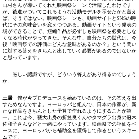
山村さんが導いてくれた映画祭シーンで活躍したわけです
が、後進がついてこれるような活動モデルを示せたかと言え
ば、そうではない。映画祭シーンも、動画サイトとSNSの時
代にその意味合いを変えつつある。動画サイトという発表の
場ができることで、短編作品が必ずしも映画祭を必要としな
くなる時代がやってきた。そんな中、自分たちの世代は、今
後「映画祭での評価にどんな意味があるのか？」という問い
に対する答えをきちんと出していく必要があるのではないか
と思っています。
――厳しい認識ですが、どういう答えがあり得るのでしょう
か。
土居
僕が今プロデュースを始めているのは、その答えを出
すためなんですよ。ヨーロッパと組んで、日本の作家が、新
たな作品をきちんとした予算で作れるようにすることが第
一。これは今、藝大出身の折笠良くんやタマグラ出身の冠木
佐和子さんなどと一緒にやっています。映画祭での評価をベ
ースに、ヨーロッパから補助金を獲得して作るというスキー
ムです。