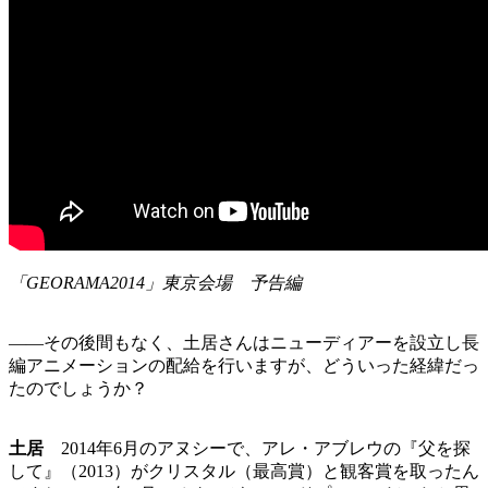
「GEORAMA2014」東京会場 予告編
――その後間もなく、土居さんはニューディアーを設立し長
編アニメーションの配給を行いますが、どういった経緯だっ
たのでしょうか？
土居
2014年6月のアヌシーで、アレ・アブレウの『父を探
して』（2013）がクリスタル（最高賞）と観客賞を取ったん