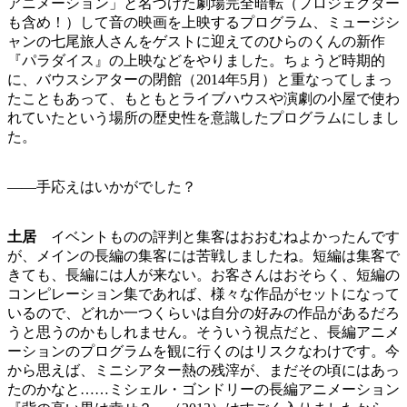
アニメーション」と名づけた劇場完全暗転（プロジェクター
も含め！）して音の映画を上映するプログラム、ミュージシ
ャンの七尾旅人さんをゲストに迎えてのひらのくんの新作
『パラダイス』の上映などをやりました。ちょうど時期的
に、バウスシアターの閉館（2014年5月）と重なってしまっ
たこともあって、もともとライブハウスや演劇の小屋で使わ
れていたという場所の歴史性を意識したプログラムにしまし
た。
――手応えはいかがでした？
土居
イベントものの評判と集客はおおむねよかったんです
が、メインの長編の集客には苦戦しましたね。短編は集客で
きても、長編には人が来ない。お客さんはおそらく、短編の
コンピレーション集であれば、様々な作品がセットになって
いるので、どれか一つくらいは自分の好みの作品があるだろ
うと思うのかもしれません。そういう視点だと、長編アニメ
ーションのプログラムを観に行くのはリスクなわけです。今
から思えば、ミニシアター熱の残滓が、まだその頃にはあっ
たのかなと……ミシェル・ゴンドリーの長編アニメーション