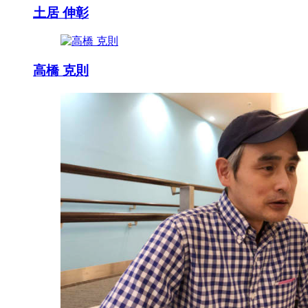
土居 伸彰
高橋 克則