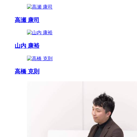
高瀬 康司
山内 康裕
高橋 克則