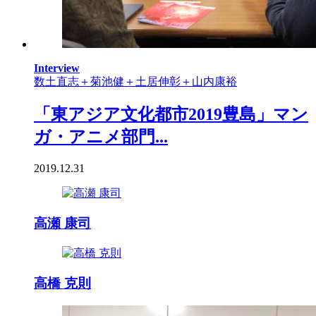
Interview
数土直志＋菊池健＋土居伸彰＋山内康裕
「東アジア文化都市2019豊島」マン
ガ・アニメ部門...
2019.12.31
高瀬 康司
高橋 克則