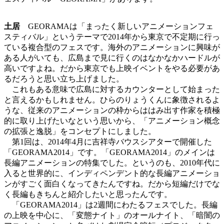
土居
GEORAMAは「まったく新しいアニメーションフェ
スティバル」というテーマで2014年から東京で不定期に行っ
ている複合型のフェスです。海外のアニメーションに興味が
ある人がいても、広島まで見に行くのはなかなかハードルが
高いですよね。だから東京でも上映イベントをやる必要があ
るだろうと思い立ち上げました。
これもある意味で広島に対するカウンターとして始まった
と言えるかもしれません。ひらのりょうくんに象徴されるよ
うな、従来のアニメーションの枠からははみ出す作家を積極
的に取り上げたいなという思いから、「アニメーション概念
の拡張と逸脱」をコンセプトにしました。
第1回は、2014年4月に吉祥寺バウスシアターで開催した
「GEORAMA2014」です。「GEORAMA2014」のメインは
長編アニメーションの特集でした。というのも、2010年代に
入ると世界的に、インディペンデント的な長編アニメーショ
ンがすごく面白くなってきたんですね。だから短編だけでな
く長編もきちんと紹介したいと思ったんです。
「GEORAMA2014」は2週間にわたるフェスでした。長編
の上映を中心に、「変態ナイト」のオールナイト、「暗闇の