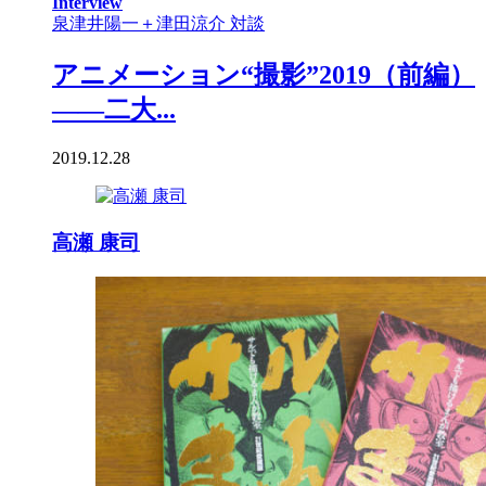
Interview
泉津井陽一＋津田涼介 対談
アニメーション“撮影”2019（前編）
――二大...
2019.12.28
高瀬 康司