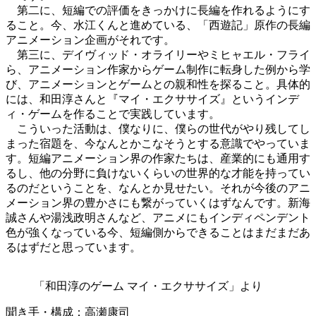
第二に、短編での評価をきっかけに長編を作れるようにす
ること。今、水江くんと進めている、「西遊記」原作の長編
アニメーション企画がそれです。
第三に、デイヴィッド・オライリーやミヒャエル・フライ
ら、アニメーション作家からゲーム制作に転身した例から学
び、アニメーションとゲームとの親和性を探ること。具体的
には、和田淳さんと『マイ・エクササイズ』というインデ
ィ・ゲームを作ることで実践しています。
こういった活動は、僕なりに、僕らの世代がやり残してし
まった宿題を、今なんとかこなそうとする意識でやっていま
す。短編アニメーション界の作家たちは、産業的にも通用す
るし、他の分野に負けないくらいの世界的な才能を持ってい
るのだということを、なんとか見せたい。それが今後のアニ
メーション界の豊かさにも繋がっていくはずなんです。新海
誠さんや湯浅政明さんなど、アニメにもインディペンデント
色が強くなっている今、短編側からできることはまだまだあ
るはずだと思っています。
「和田淳のゲーム マイ・エクササイズ」より
聞き手・構成：高瀬康司