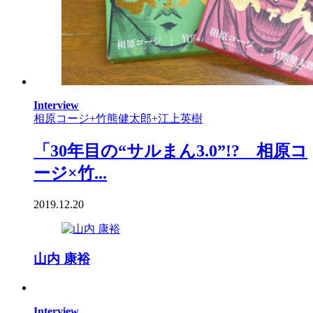
Interview
相原コージ+竹熊健太郎+江上英樹
「30年目の“サルまん3.0”!? 相原コ
ージ×竹...
2019.12.20
山内 康裕
Interview