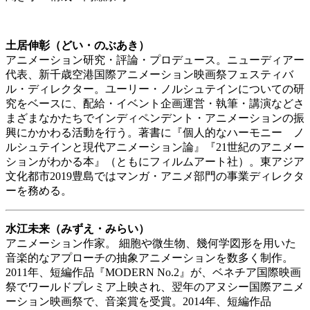
土居伸彰（どい・のぶあき）
アニメーション研究・評論・プロデュース。ニューディアー
代表、新千歳空港国際アニメーション映画祭フェスティバ
ル・ディレクター。ユーリー・ノルシュテインについての研
究をベースに、配給・イベント企画運営・執筆・講演などさ
まざまなかたちでインディペンデント・アニメーションの振
興にかかわる活動を行う。著書に『個人的なハーモニー ノ
ルシュテインと現代アニメーション論』『21世紀のアニメー
ションがわかる本』（ともにフィルムアート社）。東アジア
文化都市2019豊島ではマンガ・アニメ部門の事業ディレクタ
ーを務める。
水江未来（みずえ・みらい）
アニメーション作家。 細胞や微生物、幾何学図形を用いた
音楽的なアプローチの抽象アニメーションを数多く制作。
2011年、短編作品『MODERN No.2』が、ベネチア国際映画
祭でワールドプレミア上映され、翌年のアヌシー国際アニメ
ーション映画祭で、音楽賞を受賞。2014年、短編作品