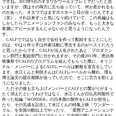
ですね。2013年9月のオタワがワールドプレミアだったと思
いますが、僕はその両方に立ち会っていて、何か惹かれるも
のがあった。オタワではまずポスターと目が合ったんですよ
（笑）。それ以来ずっと気になり続けていて、この長編はも
しかしたらアニメーションファンのみならず、もっと大きな
客層にアピールするんじゃないかと思うようになったんで
す。
CALFでではなく自分で会社を作って配給することにした
のは、やはり作り手は作家活動に専念するのがベストだろう
と思ったからです。CALFが法人化されたあと、プロダクシ
ョン部門と配給部門に分かれますが、その後2013年、恵比寿
映像祭でCALFのプログラムを組んでもらった際に、オリジ
ナル・メンバーによるCALFレーベルは解散を宣言をしてい
ます。水江くんと和田さんはCALFレーベルから離れ、僕も
博士論文の提出期限が迫っていたので、そこに労力を割くよ
うになりました。
ただその後も立ち上げメンバーとCALFとの繋がりがまっ
たく消えたというわけではなく、水江くんが日仏共同製作で
作った短編『WONDER』の日本側の製作をCALFが担当し
たり、その完成を記念して水江くんの特集上映「ワンダー・
フル」を全国10館以上でやったり、「変態アニメーションナ
イト」もMCナシのプログラムとして全国公開したりするな