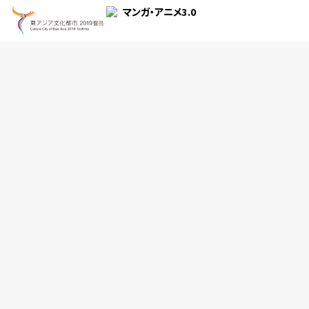
Interview
Interview
数土直志＋菊池健＋土居伸彰＋山内康裕
数土直志＋菊池健＋土居伸彰＋山内康裕
「東アジア文化都市2019豊島」
「東アジア文化都市2019豊島」
マンガ・アニメ部門の歩み ――「東
マンガ・アニメ部門の歩み ――「東
ア...
ア...
2019.12.31
2019.12.30